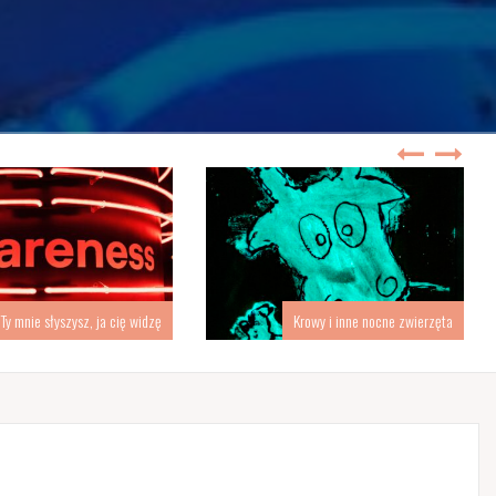
Ty mnie słyszysz, ja cię widzę
Krowy i inne nocne zwierzęta