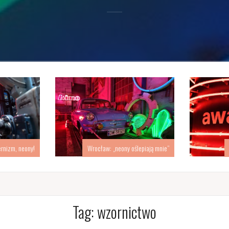
ernizm, neony!
Wrocław: „neony oślepiają mnie”
Tag:
wzornictwo