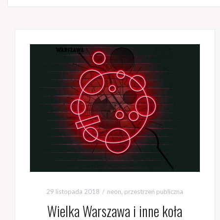
29 listopada 2018
neon
,
przestrzeń publiczna
Wielka Warszawa i inne koła