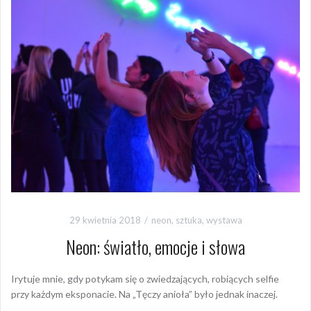
29 kwietnia 2018
neon
,
sztuka
,
wystawa
Neon: światło, emocje i słowa
Irytuje mnie, gdy potykam się o zwiedzających, robiących selfie
przy każdym eksponacie. Na „Tęczy anioła” było jednak inaczej.