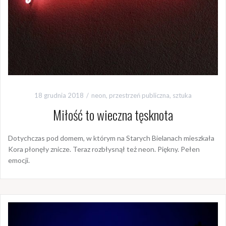
18 grudnia 2018
neon
,
przestrzeń publiczna
,
sztuka
Miłość to wieczna tęsknota
Dotychczas pod domem, w którym na Starych Bielanach mieszkała
Kora płonęły znicze. Teraz rozbłysnął też neon. Piękny. Pełen
emocji.