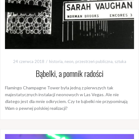
24 czerwca 2018
historia
,
neon
,
przestrzeń publiczna
,
sztuka
Bąbelki, a pomnik radości
Flamingo Champagne Tower była jedną z pierwszych tak
majestatycznych instalacji neonowych w Las Vegas. Ale nie
dlatego jest dla mnie odkryciem. Czy te bąbelki nie przypominają
Wam o pewnej polskiej realizacji?